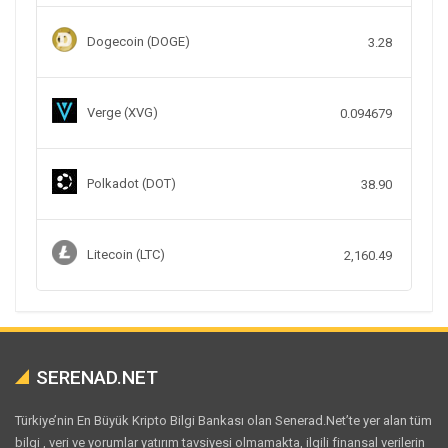
Dogecoin (DOGE)
3.28
Verge (XVG)
0.094679
Polkadot (DOT)
38.90
Litecoin (LTC)
2,160.49
SERENAD.NET
Türkiye’nin En Büyük Kripto Bilgi Bankası olan Senerad.Net’te yer alan tüm
bilgi , veri ve yorumlar yatırım tavsiyesi olmamakta, ilgili finansal verilerin