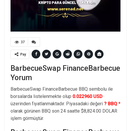
37
Pay
BarbecueSwap FinanceBarbecue
Yorum
BarbecueSwap FinanceBarbecue BBQ sembolu ile
borsalarda listelenmekte olup
0.022960 USD
üzerinden fiyatlanmaktadır. Piyasadaki değeri
? BBQ *
olarak görünen BBQ son 24 saatte $8,824.00 DOLAR
işlem görmüştür.