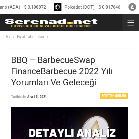
A)
$
0.198872
Polkadot (DOT)
$
0.817646
Litecoin
Ev
Fiyat Tahminleri
BBQ – BarbecueSwap
FinanceBarbecue 2022 Yılı
Yorumları Ve Geleceği
FIYAT TAHMINLERI
Tarihinde
Ara 15, 2021