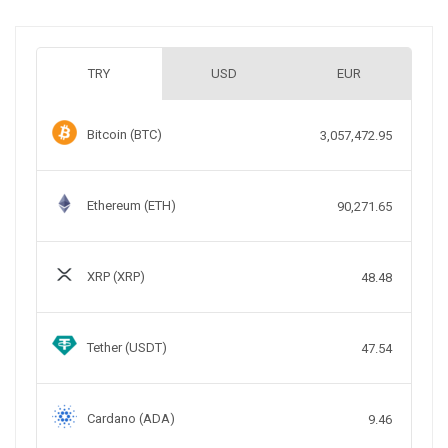
TRY
USD
EUR
Bitcoin (BTC)
3,057,472.95
Ethereum (ETH)
90,271.65
XRP (XRP)
48.48
Tether (USDT)
47.54
Cardano (ADA)
9.46