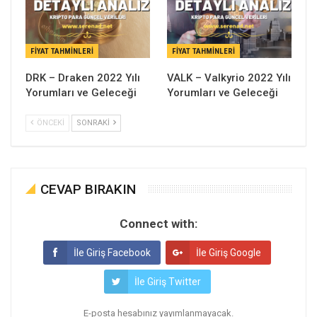
FIYAT TAHMINLERI
FIYAT TAHMINLERI
DRK – Draken 2022 Yılı
VALK – Valkyrio 2022 Yılı
Yorumları ve Geleceği
Yorumları ve Geleceği
ÖNCEKI
SONRAKI
CEVAP BIRAKIN
Connect with:
İle Giriş Facebook
İle Giriş Google
İle Giriş Twitter
E-posta hesabınız yayımlanmayacak.