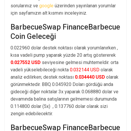
sorularınız ve
google
üzerinden yayınlanan yorumlar
için sayfamızın alt kısmını inceleyiniz.
BarbecueSwap FinanceBarbecue
Coin Geleceği
0.022960 dolar destek noktası olarak yorumlanırken ,
kısa vadeli pump yaparak yüzde 20 artış göstererek
0.027552 USD
seviyesine gelmesi muhtemeldir. orta
vadeli yükselebileceği nokta
0.032144 USD
olarak
analiz edilirken; destek noktası
0.034440 USD
olarak
görünmektedir. BBQ 0.045920 Doları gördüğü anda
gideceği diğer noktalar 3x yaparak 0.068880 dolar ve
devamında balina satışlarının gelmemesi durumunda
0.114800 dolar (5x) , 0.137760 dolar olarak sizi
zengin edebilecektir.
BarbecueSwap FinanceBarbecue