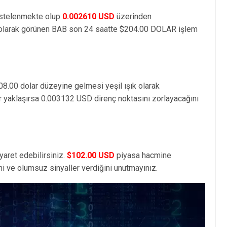
istelenmekte olup
0.002610 USD
üzerinden
larak görünen BAB son 24 saatte $204.00 DOLAR işlem
08.00 dolar düzeyine gelmesi yeşil ışık olarak
r yaklaşırsa 0.003132 USD direnç noktasını zorlayacağını
yaret edebilirsiniz.
$102.00 USD
piyasa hacmine
i ve olumsuz sinyaller verdiğini unutmayınız.