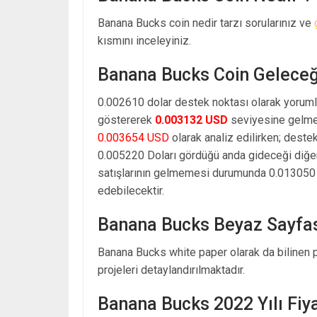
Banana Bucks coin nedir tarzı sorularınız ve
kısmını inceleyiniz.
Banana Bucks Coin Geleceğ
0.002610 dolar destek noktası olarak yoruml
göstererek
0.003132 USD
seviyesine gelmes
0.003654 USD
olarak analiz edilirken; deste
0.005220 Doları gördüğü anda gideceği diğe
satışlarının gelmemesi durumunda 0.013050 d
edebilecektir.
Banana Bucks Beyaz Sayfa
Banana Bucks white paper olarak da bilinen p
projeleri detaylandırılmaktadır.
Banana Bucks 2022 Yılı Fiy