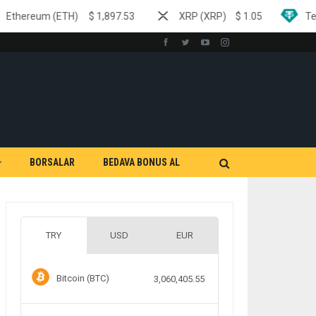
$
1,897.53
XRP (XRP)
$
1.05
Tether (USDT)
$
0
BORSALAR
BEDAVA BONUS AL
TRY
USD
EUR
Bitcoin (BTC)
3,060,405.55