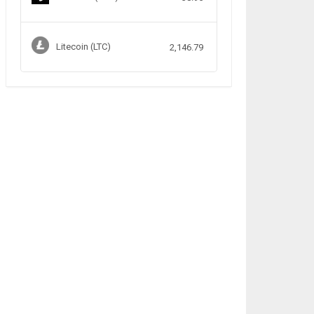
Litecoin (LTC)
2,146.79