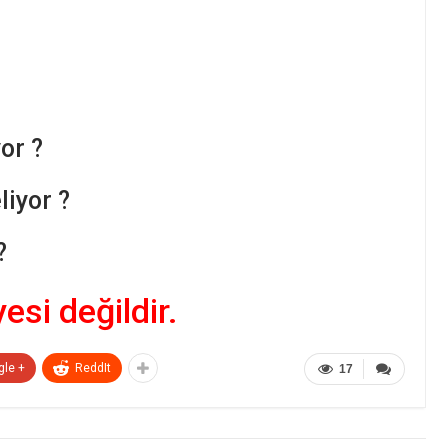
or ?
iyor ?
?
yesi değildir.
gle +
ReddIt
17