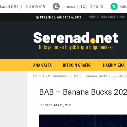
.818819
Litecoin (LTC)
$
45.13
Bitcoin Cash (BCH)
KRİPTO PARA ANALİZLERİ
PERŞEMBE, AĞUSTOS 6, 2026
ANA SAYFA
BİTCOİN GRAFİĞİ
HAKKIMIZDA
Ev
Fiyat Tahminleri
BAB – Banana Bucks 2022 Yılı Yo
BAB – Banana Bucks 2022
Tarihinde
Ara 28, 2021