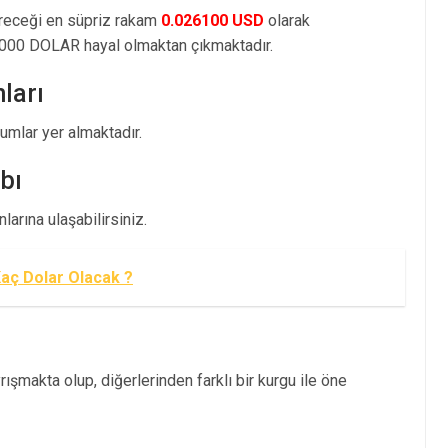
öreceği en süpriz rakam
0.026100 USD
olarak
000 DOLAR hayal olmaktan çıkmaktadır.
ları
mlar yer almaktadır.
bı
arına ulaşabilirsiniz.
Kaç Dolar Olacak ?
ışmakta olup, diğerlerinden farklı bir kurgu ile öne