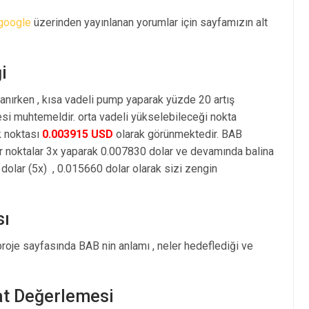
google
üzerinden yayınlanan yorumlar için sayfamızın alt
i
anırken , kısa vadeli pump yaparak yüzde 20 artış
i muhtemeldir. orta vadeli yükselebileceği nokta
k noktası
0.003915 USD
olarak görünmektedir. BAB
r noktalar 3x yaparak 0.007830 dolar ve devamında balina
olar (5x) , 0.015660 dolar olarak sizi zengin
sı
roje sayfasında BAB nin anlamı , neler hedeflediği ve
at Değerlemesi