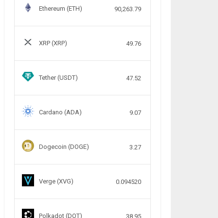
Ethereum (ETH)
90,263.79
XRP (XRP)
49.76
Tether (USDT)
47.52
Cardano (ADA)
9.07
Dogecoin (DOGE)
3.27
Verge (XVG)
0.094520
Polkadot (DOT)
38.95