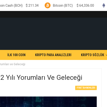
$
211.34
Bitcoin (BTC)
$
64,336.00
Ethereum (ETH)
İLK 100 COİN
KRİPTO PARA ANALİZLERİ
KRİPTO SÖZLÜK
rumları ve Geleceği
 Yılı Yorumları Ve Geleceği
FIYAT TAHMINLERI