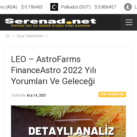
$
0.196465
Polkadot (DOT)
$
0.806457
Litecoin (
Ev
Fiyat Tahminleri
LEO – AstroFarms
FinanceAstro 2022 Yılı
Yorumları Ve Geleceği
FIYAT TAHMINLERI
Tarihinde
Ara 14, 2021