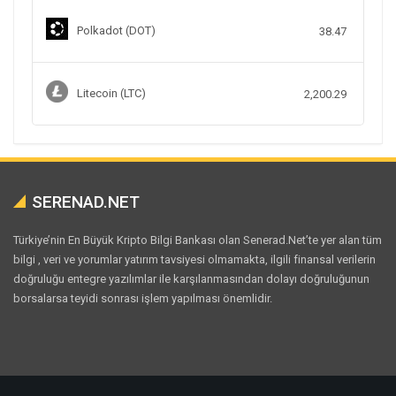
Polkadot (DOT)
38.47
Litecoin (LTC)
2,200.29
SERENAD.NET
Türkiye’nin En Büyük Kripto Bilgi Bankası olan Senerad.Net’te yer alan tüm
bilgi , veri ve yorumlar yatırım tavsiyesi olmamakta, ilgili finansal verilerin
doğruluğu entegre yazılımlar ile karşılanmasından dolayı doğruluğunun
borsalarsa teyidi sonrası işlem yapılması önemlidir.