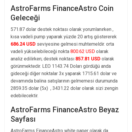
AstroFarms FinanceAstro Coin
Geleceği
571.87 dolar destek noktası olarak yorumlanırken ,
kısa vadeli pump yaparak yüzde 20 artış göstererek
686.24 USD
seviyesine gelmesi muhtemeldir. orta
vadeli yükselebileceği nokta
800.62 USD
olarak
analiz edilirken; destek noktası
857.81 USD
olarak
görünmektedir. LEO 1143.74 Doları gördüğü anda
gideceği diğer noktalar 3x yaparak 1715.61 dolar ve
devamında balina satışlarının gelmemesi durumunda
2859.35 dolar (5x) , 3431.22 dolar olarak sizi zengin
edebilecektir.
AstroFarms FinanceAstro Beyaz
Sayfası
AstroFarms FinanceAstro white paper olarak da