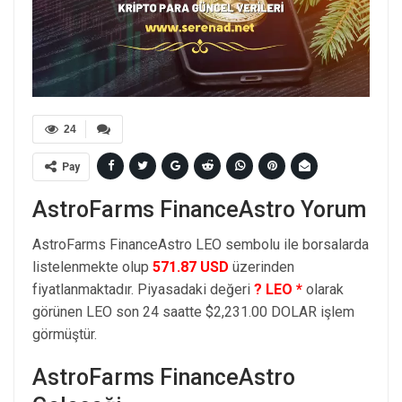
24
Pay
AstroFarms FinanceAstro Yorum
AstroFarms FinanceAstro LEO sembolu ile borsalarda
listelenmekte olup
571.87 USD
üzerinden
fiyatlanmaktadır. Piyasadaki değeri
? LEO *
olarak
görünen LEO son 24 saatte $2,231.00 DOLAR işlem
görmüştür.
AstroFarms FinanceAstro