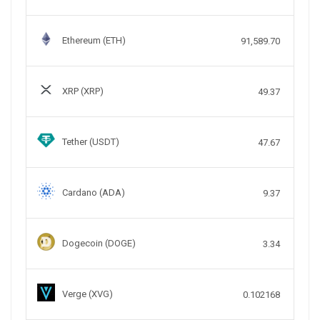
Ethereum (ETH)
91,589.70
XRP (XRP)
49.37
Tether (USDT)
47.67
Cardano (ADA)
9.37
Dogecoin (DOGE)
3.34
Verge (XVG)
0.102168