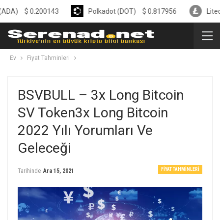
0.200143
Polkadot (DOT)
$
0.817956
Litecoin (LTC)
Ev
Fiyat Tahminleri
BSVBULL – 3x Long Bitcoin
SV Token3x Long Bitcoin
2022 Yılı Yorumları Ve
Geleceği
FIYAT TAHMINLERI
Tarihinde
Ara 15, 2021