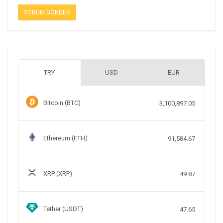
TRY
USD
EUR
Bitcoin (BTC)
3,100,897.05
Ethereum (ETH)
91,584.67
XRP (XRP)
49.87
Tether (USDT)
47.65