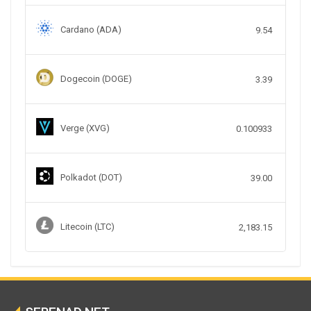
Cardano (ADA)
9.54
Dogecoin (DOGE)
3.39
Verge (XVG)
0.100933
Polkadot (DOT)
39.00
Litecoin (LTC)
2,183.15